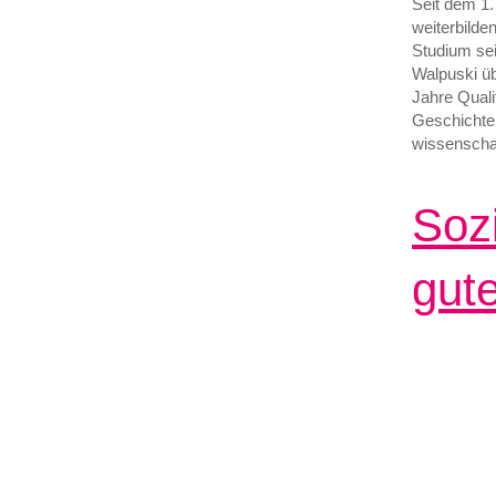
Seit dem 1.
weiterbilde
Studium sei
Walpuski üb
Jahre Quali
Geschichte 
wissenschaf
Soz
gut