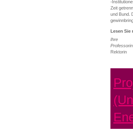
-Institutio
Zeit getren
und Bund. D
gewinnbrin
Lesen Sie 
Ihre
Professorin
Rektorin
Pro
(Un
Ene