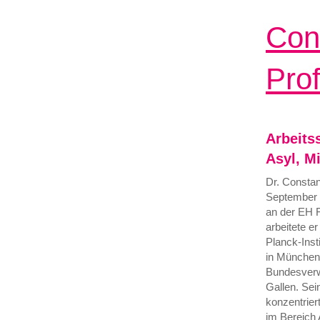
Con
Pro
Arbeits
Asyl, M
Dr. Constan
September 2
an der EH F
arbeitete e
Planck-Insti
in München
Bundesverwa
Gallen. Sei
konzentrier
im Bereich 