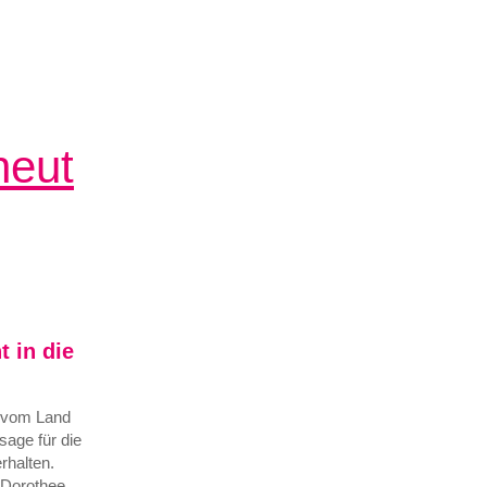
neut
t in die
 vom Land
age für die
rhalten.
n Dorothee