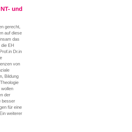
INT- und
n gerecht,
n auf diese
einsam das
d die EH
Prof.in Dr.in
e
tenzen von
ziale
n, Bildung
Theologie
 wollen
en der
e besser
en für eine
Ein weiterer