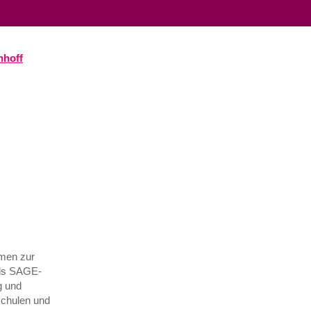
hmen zur
als SAGE-
g und
schulen und