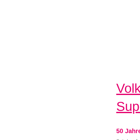
Volk
Sup
50 Jahr