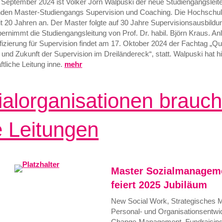
 September 2024 ist Volker Jörn Walpuski der neue Studiengangsleit
nden Master-Studiengangs Supervision und Coaching. Die Hochschule
t 20 Jahren an. Der Master folgte auf 30 Jahre Supervisionsausbildu
ernimmt die Studiengangsleitung von Prof. Dr. habil. Björn Kraus. An
fizierung für Supervision findet am 17. Oktober 2024 der Fachtag „Qu
und Zukunft der Supervision im Dreiländereck“, statt. Walpuski hat hi
tliche Leitung inne.
mehr
ialorganisationen brauc
e Leitungen
Master Sozialmanagem
feiert 2025 Jubiläum
New Social Work, Strategisches M
Personal- und Organisationsentwi
Change-Management, Fundraising