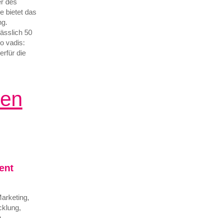
er des
 bietet das
ng.
lässlich 50
o vadis:
erfür die
hen
ent
arketing,
cklung,
,