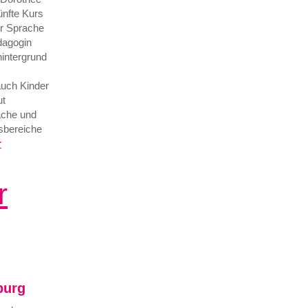
ünfte Kurs
ür Sprache
dagogin
hintergrund
uch Kinder
ut
rache und
sbereiche
r
r
burg