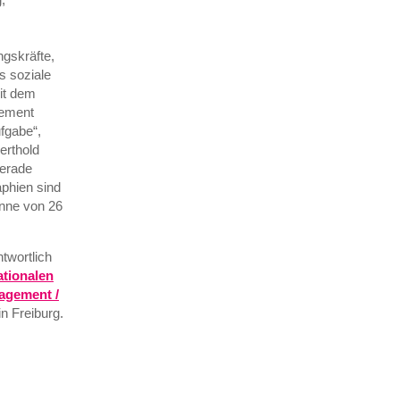
gskräfte,
s soziale
it dem
gement
ufgabe“,
erthold
gerade
aphien sind
anne von 26
twortlich
ationalen
agement /
n Freiburg.